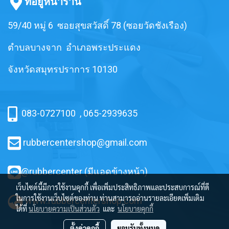
ที่อยู่หน้าร้าน
59/40 หมู่ 6 ซอยสุขสวัสดิ์ 78 (ซอยวัดชังเรือง)
ตำบลบางจาก อำเภอพระประแดง
จังหวัดสมุทรปราการ 10130
083-0727100
,
065-2939635
rubbercentershop@gmail.com
@rubbercenter (มีแอดข้างหน้า)
เว็บไซต์นี้มีการใช้งานคุกกี้ เพื่อเพิ่มประสิทธิภาพและประสบการณ์ที่ดี
ในการใช้งานเว็บไซต์ของท่าน ท่านสามารถอ่านรายละเอียดเพิ่มเติม
www.rubbercentershop.com
ได้ที่
นโยบายความเป็นส่วนตัว
และ
นโยบายคุกกี้
ตั้งค่าคุกกี้
ยอมรับทั้งหมด