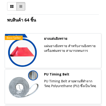
พบสินค้า 64 ชิ้น
Best Seller
ยางแผ่นยิงทราย
แผ่นยางยิงทราย สำหรับงานยิงทราย
เครื่องพ่นทราย สามารถทนการ
สึกหรอ และทนการฉีกขาดได้ดีเยี่ยม
ออกแบบสูตรการผลิตสำหรับงานยิง
ทรายโดยเฉพาะ เหมาะกับการนำไป
ใช้งานกับเครื่องพ่นทราย เครื่องยิง
ทราย นิยมนำไปติดกับผนังในห้องพ่น
PU Timing Belt
ทราย ช่วยลดการกระเด็นกลับของ
PU Timing Belt สายพานที่ทำจาก
เม็ดทรายได้ดีเมื่อเม็ดทรายโดนแผ่น
วัสดุ Polyurethane (PU) ซึ่งเป็นวัสดุ
ยางก็จะร่วงหล่นพื้น ไม่กระเด็นกลับ
ที่มีความยืดหยุ่นและคงทนต่อการ
เข้าสู่ตัวเครื่องยิงหรือเครื่องพ่น ยางมี
เปลี่ยนรูปทรงได้ดี สายพานไทม์มิ่ง
ความทนทาน แข็งแรง ทนทานต่อการ
เบลท์ คือสายพานที่ใช้ในการส่งกำลัง
ฉีกขาด ทนสภาพแวดล้อมการใช้งาน
และควบคุมตำแหน่งของระบบที่