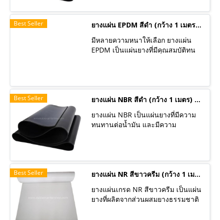
การขัดถู เสียดสีได้ดีเยี่ยม ทนสารเคมี
เก็จจิ้ง ที่นำไปใช้ในงานที่มีน้ำมันปน
กรด-ด่าง ทนน้ำมันได้ปานกลาง ทาง
เปื้อน
Best Seller
รับเบอร์เซ็นเตอร์ มียางแผ่น หลาก
ยางแผ่น EPDM สีดำ (กว้าง 1 เมตร) มีหลายความหนา ราคาต่อเมตร
หลายเกรด และ รับผลิตยางแผ่นเกรด
มีหลายความหนาให้เลือก ยางแผ่น
พิเศษสำหรับการใช้งานเฉพาะด้าน
EPDM เป็นแผ่นยางที่มีคุณสมบัติทน
เพื่อตอบโจทย์การใช้งานที่มี
ความร้อนได้สูงและทนความเย็น
ประสิทธิภาพสูงสุด
ทนทานต่อการเสื่อมสภาพจากสิ่ง
แวดล้อมภายนอกได้ดีเยี่ยมเช่น
สามารถทนต่อโอโซน ออกซิเจน
Best Seller
แสงแดด และความร้อนได้ดี จึงเหมาะ
ยางแผ่น NBR สีดำ (กว้าง 1 เมตร) มีหลายความหนา ราคาต่อเมตร
กับการใช้งานกลางแจ้งนอกจากนี้ยัง
ยางแผ่น NBR เป็นแผ่นยางที่มีความ
ทนต่อสารเคมี กรด และด่างเข้มข้น
ทนทานต่อน้ำมัน และมีความ
ได้ดีอีกด้วย ทาง รับเบอร์เซ็นเตอร์ มี
ต้านทานต่อการขัดถู (Abrasion
ยางแผ่น หลากหลายเกรด และ รับ
resistance)ได้ดีเยี่ยม ทนต่อการ
ผลิตยางแผ่นเกรดพิเศษสำหรับการใช้
สึกหรอและฉีกขาด ทนต่อความร้อน
งานเฉพาะด้าน เพื่อตอบโจทย์การใช้
และเสื่อมสภาพได้ช้า ทนต่อน้ำมันเชื้อ
งานที่มีประสิทธิภาพสูงสุด
Best Seller
เพลิง ปิโตรเลียม น้ำมัน และน้ำมัน
ยางแผ่น NR สีขาวครีม (กว้าง 1 เมตร) มีหลายความหนา ราคาต่อเมตร
จากพืชและสัตว์ได้ดี ทนต่อการบวม
ยางแผ่นเกรด NR สีขาวครีม เป็นแผ่น
พองเมื่อสัมผัสน้ำมันเหมาะสำหรับใช้
ยางที่ผลิตจากส่วนผสมยางธรรมชาติ
งานที่มีส่วนเกี่ยวข้องกับน้ำมัน ลูกค้า
(Natural rubber) ฟู้ดเกรด มีความ
นิยมนำไปใช้รองเครื่องจักรและนำไป
แข็งแรง ทนทาน มีความยืดหยุ่นตัวสูง