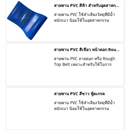
ได้ดีเยี่ยม
ต้องการความแม่นยำสูง ใช้งานร่วม
สายพาน PVC สีฟ้า สำหรับอุตสาหกรรมอาหาร
กับพูลเล่ย์ (Pulley) ซึ่งมีลักษณะเป็น
สายพาน PVC ใช้ลำเลียงวัสดุที่มีน้ำ
ร่องฟันคล้ายกับฟันเฟือง จึงไม่ทำให้
หนักเบา นิยมใช้ในอุตสาหกรรม
เกิดการยึดตัวหรือการลื่นไถลของ
อาหาร ฟู้ดเกรด ที่ต้องการความ
สายพานในขณะส่งกำลัง โดยสาย
สะอาด ในสภาวะปกติทั่วไป การ
พานไทม์มิ่งเบลท์จะมีข้อดีคือไม่
เสียดสีไม่สูง และ อุณหภูมิไม่เกิน 80
ต้องการการบำรุงรักษาเป็นพิเศษแต่
˚C มีบริการติดไกด์หรือติดโปรไฟล์
ต้องใช้ในสภาพแวดล้อมที่ไม่มี
ตามรูปแบบของลูกค้า พร้อมรับ
สายพาน PVC สีเขียว หน้าดอก Rough Top Belt
ความชื้นสูง เหมาะสำหรับการใช้งาน
ประกันรอยต่อนานถึง 6 เดือน
ในเครื่องจักรหรืออุตสาหกรรมที่
สายพาน PVC ลายดอก หรือ Rough
ต้องการความแม่นยำ เช่น เครื่องจักร
Top Belt เหมาะสำหรับใช้ในการ
CNC, เครื่องจักรอุตสาหกรรม,
ลำเลียงแนวลาดเอียง ลำเลียงสินค้า
เครื่องจักรบรรจุภัณฑ์, เครื่องจักรผลิต
จากที่ต่ำขึ้นสู่ที่สูง กันไหล กันตก ใช้
ผลิตภัณฑ์พลาสติก, เครื่องจักรผลิต
งานได้หลากหลายอุตสาหกรรม ดอก
ผลิตภัณฑ์โลหะ, เครื่องจักรผลิต
ของยางจะช่วยยึดเกาะสินค้าได้ดี
ผลิตภัณฑ์ไม้ เป็นต้น
บริการตัดต่อตามขนาดลูกค้า พร้อม
สายพาน PVC สีขาว ฟู้ดเกรด
รับประกันรอยต่อนานถึง 6 เดือน
สายพาน PVC ใช้ลำเลียงวัสดุที่มีน้ำ
หนักเบา นิยมใช้ในอุตสาหกรรม
อาหาร ฟู้ดเกรด ที่ต้องการความ
สะอาด ในสภาวะปกติทั่วไป การ
เสียดสีไม่สูง และ อุณหภูมิไม่เกิน 80