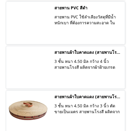
˚C มีบริการติดไกด์หรือติดโปรไฟล์
ตามรูปแบบของลูกค้า พร้อมรับ
สายพาน PVC สีดำ
ประกันรอยต่อนานถึง 6 เดือน
สายพาน PVC ใช้ลำเลียงวัสดุที่มีน้ำ
หนักเบา ที่ต้องการความสะอาด ใน
สภาวะปกติทั่วไป การเสียดสีไม่สูง
และ อุณหภูมิไม่เกิน 80 ˚C มีบริการ
ติดไกด์หรือติดโปรไฟล์ตามรูปแบบ
ของลูกค้า พร้อมรับประกันรอยต่อนาน
ถึง 6 เดือน
สายพานผ้าใบคาดแดง (สายพานโรงสี)
3 ชั้น หนา 4.50 มิล กว้าง 4 นิ้ว
สายพานโรงสี ผลิตจากผ้าฝ้ายเกรด
พิเศษ เคลือบด้วยกาวคุณภาพสูง ใช้
งานได้นาน ผลิตจากโรงงานที่มี
คุณภาพในประเทศไทย ไม่ใช่สายพาน
นำเข้า มีความแข็งแรง ทนทาน
เหมาะสำหรับใช้ในงานส่งกำลัง ขับ
สายพานผ้าใบคาดแดง (สายพานโรงสี)
มอเตอร์ ฉุดเพลา ในอุตสาหกรรมโรง
3 ชั้น หนา 4.50 มิล กว้าง 3 นิ้ว ตัด
สีข้าว หรือเรียกว่าสายพานโรงสี
ขายเป็นเมตร สายพานโรงสี ผลิตจาก
สายพานฉุด นำไปใช้กับเก้าอี้ฮ่องเต้/
ผ้าฝ้ายเกรดพิเศษ เคลือบด้วยกาว
เก้าอี้ระนาด/เตียงระนาด เก้าอี้โยก
คุณภาพสูง ใช้งานได้นาน ผลิตจาก
หรือใช้เป็นไม้ตบไฟสำหรับงานดับ
โรงงานที่มีคุณภาพในประเทศไทย