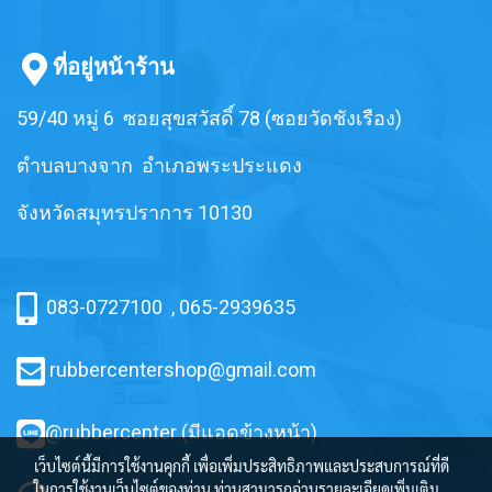
สำหรับการใช้งานเฉพาะด้าน เพื่อ
ตอบโจทย์การใช้งานที่มีประสิทธิภาพ
สูงสุด ยางสเปคพิเศษสามารถสอบถาม
ที่อยู่หน้าร้าน
เข้ามาได้นะคะ เรามีทั้งสินค้าพร้อม
ส่ง และรับสั่งผลิตค่ะ
59/40 หมู่ 6 ซอยสุขสวัสดิ์ 78 (ซอยวัดชังเรือง)
ตำบลบางจาก อำเภอพระประแดง
จังหวัดสมุทรปราการ 10130
083-0727100
,
065-2939635
rubbercentershop@gmail.com
@rubbercenter (มีแอดข้างหน้า)
เว็บไซต์นี้มีการใช้งานคุกกี้ เพื่อเพิ่มประสิทธิภาพและประสบการณ์ที่ดี
ในการใช้งานเว็บไซต์ของท่าน ท่านสามารถอ่านรายละเอียดเพิ่มเติม