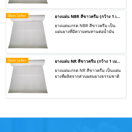
กรรมแพ็คเก็จจิ้ง ที่นำไปใช้ในงานที่มี
ดีเยี่ยมเช่น สามารถทนต่อโอโซน
ความร้อน
ออกซิเจน แสงแดด และความร้อนได้
Best Seller
ดี จึงเหมาะกับการใช้งานกลางแจ้ง
ยางแผ่น NBR สีขาวครีม (กว้าง 1 เมตร) มีหลายความหนา ราคาต่อเมตร
นอกจากนี้ยังทนต่อสารเคมี กรด และ
ยางแผ่นเกรด NBR สีขาวครีม เป็น
ด่างเข้มข้น ได้ดีอีกด้วย มีคุณสมบัติ
แผ่นยางที่มีความทนทานต่อน้ำมัน
ฟู้ดเกรด สามารถใช้กับอาหารได้
และมีความต้านทานต่อการขัดถู
ลูกค้านิยมนำไปใช้ในอุตสาหกรรม
(Abrasion resistance)ได้ดีเยี่ยม ทน
อาหาร อุตสาหกรรมแพ็คเก็จจิ้ง ที่นำ
ต่อการสึกหรอและฉีกขาด ทนต่อ
ไปใช้ในงานที่มีความร้อนสูง
ความร้อนและเสื่อมสภาพได้ช้า ทนต่อ
Best Seller
น้ำมันจากพืชและสัตว์ได้ดี ทนต่อการ
ยางแผ่น NR สีขาวครีม (กว้าง 1 เมตร) มีหลายความหนา ราคาต่อเมตร
บวมพองเมื่อสัมผัสน้ำมันเหมาะสำหรับ
ยางแผ่นเกรด NR สีขาวครีม เป็นแผ่น
ใช้งานที่มีส่วนเกี่ยวข้องกับน้ำมัน มี
ยางที่ผลิตจากส่วนผสมยางธรรมชาติ
คุณสมบัติฟู้ดเกรด สามารถใช้กับ
(Natural rubber) ฟู้ดเกรด มีความ
อาหารได้ ลูกค้านิยมนำไปใช้ใน
แข็งแรง ทนทาน มีความยืดหยุ่นตัวสูง
อุตสาหกรรมอาหาร อุตสาหกรรมแพ็ค
สามารถกันน้ำ รองกันกระแทกใน
เก็จจิ้ง ที่นำไปใช้ในงานที่มีน้ำมันปน
อุตสาหกรรมอาหาร เครื่องดื่ม แพ็ค
เปื้อน
เก็จจิ้ง ทนแรงเสียดสีได้ดี มีความทน
ต่อการฉีกขาดสูงสามารถนำไปใช้
เป็น ปะเก็น ซีลอเนกประสงค์ ทาง รับ
เบอร์เซ็นเตอร์ มียางแผ่น หลากหลาย
เกรด และ รับผลิตยางแผ่นเกรดพิเศษ