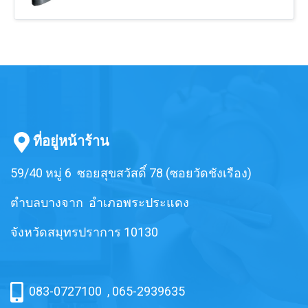
ความทนทาน แข็งแรง ทนทานต่อการ
แข็งแรง ทนต่อการเสียดสี ทนต่อแรง
ฉีกขาด ทนสภาพแวดล้อมการใช้งาน
ฉีดขาดได้ดี แผ่นยางทำจากยาง
ได้ดีเยี่ยม
ธรรมชาติคุณภาพสูง ซึ่งให้ความ
ยืดหยุ่นตัวสูง ผลิตจากโรงงานที่มี
คุณภาพ มาตรฐาน ISO9001:2015
ที่อยู่หน้าร้าน
59/40 หมู่ 6 ซอยสุขสวัสดิ์ 78 (ซอยวัดชังเรือง)
ตำบลบางจาก อำเภอพระประแดง
จังหวัดสมุทรปราการ 10130
083-0727100
,
065-2939635