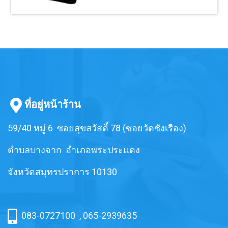
อุตสาหกรรมอาหาร อุตสาหกรรมแพ็ค
สึกหรอและฉีกขาด ทนต่อความร้อน
เก็จจิ้ง ที่นำไปใช้ในงานที่มีน้ำมันปน
และเสื่อมสภาพได้ช้า ทนต่อน้ำมันเชื้อ
เปื้อน
เพลิง ปิโตรเลียม น้ำมัน และน้ำมัน
จากพืชและสัตว์ได้ดี ทนต่อการบวม
พองเมื่อสัมผัสน้ำมันเหมาะสำหรับใช้
งานที่มีส่วนเกี่ยวข้องกับน้ำมัน ลูกค้า
นิยมนำไปใช้รองเครื่องจักรและนำไป
ใช้ในงานที่มีน้ำมันปนเปื้อน ทาง รับ
เบอร์เซ็นเตอร์ มียางแผ่น หลากหลาย
เกรด และ รับผลิตยางแผ่นเกรดพิเศษ
ที่อยู่หน้าร้าน
สำหรับการใช้งานเฉพาะด้าน เพื่อ
ตอบโจทย์การใช้งานที่มีประสิทธิภาพ
59/40 หมู่ 6 ซอยสุขสวัสดิ์ 78 (ซอยวัดชังเรือง)
สูงสุด
ตำบลบางจาก อำเภอพระประแดง
จังหวัดสมุทรปราการ 10130
083-0727100
,
065-2939635