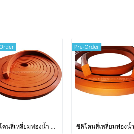
Order
Pre-Order
ซิลิโคนสี่เหลี่ยมฟองน้ำ สีส้มอิฐ