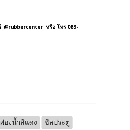
น์ @rubbercenter หรือ โทร 083-
ฟองน้ำสีแดง
ซีลประตู