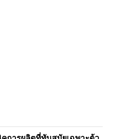
คการผลิตที่ทันสมัยเฉพาะต้ว