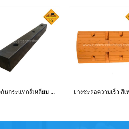
ยางกันกระแทกสี่เหลี่ยม สีดำ